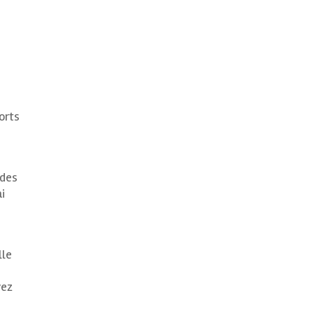
orts
ndes
i
lle
vez