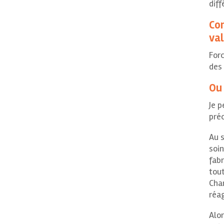
dif
Con
val
Forc
des 
Ou 
Je 
préc
Au s
soin
fabr
tou
Cha
réag
Alo