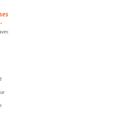
 ses
.
 avec
d
sur
e