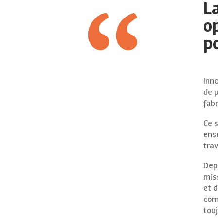
La
o
p
Inno
de p
fabr
Ce s
ense
trav
Depu
mis
et d
com
touj