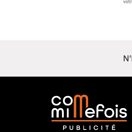
votr
N’