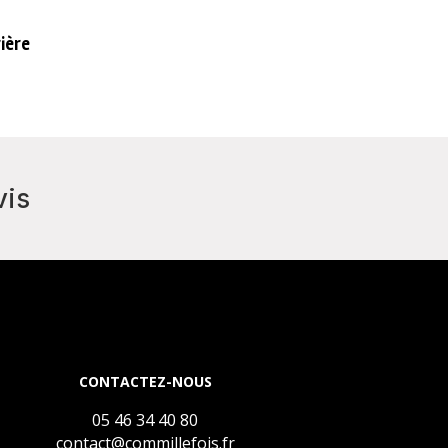
ière
vis
CONTACTEZ-NOUS
05 46 34 40 80
contact@commillefois.fr