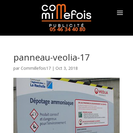
05 46 34 40 80
panneau-veolia-17
par
Commillefois17
|
Oct 3, 2018